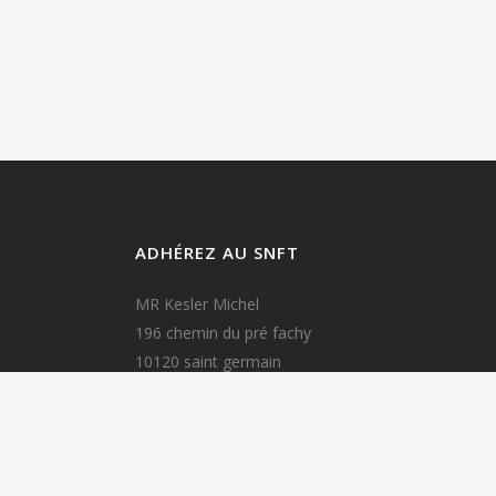
ADHÉREZ AU SNFT
MR Kesler Michel
196 chemin du pré fachy
10120 saint germain
Mail : michel.kesler10@gmail.com
Tel 06 64 50 02 49
FORMULAIRE INSCRIPTION