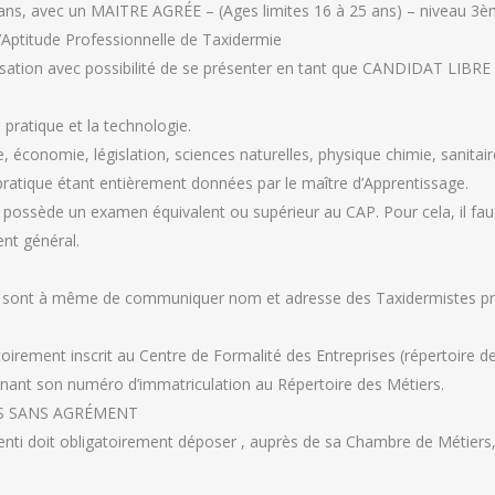
2 ans, avec un MAITRE AGRÉE – (Ages limites 16 à 25 ans) – niveau 3
d’Aptitude Professionnelle de Taxidermie
isation avec possibilité de se présenter en tant que CANDIDAT LIBRE a
 pratique et la technologie.
économie, législation, sciences naturelles, physique chimie, sanitaire
 pratique étant entièrement données par le maître d’Apprentissage.
’il possède un examen équivalent ou supérieur au CAP. Pour cela, il fa
nt général.
sont à même de communiquer nom et adresse des Taxidermistes profe
oirement inscrit au Centre de Formalité des Entreprises (répertoire des
ionnant son numéro d’immatriculation au Répertoire des Métiers.
S SANS AGRÉMENT
prenti doit obligatoirement déposer , auprès de sa Chambre de Métie