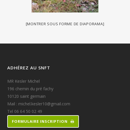
[MONTRER SOUS FORME DE DIAPORAMA]
ADHÉREZ AU SNFT
MR Kesler Michel
196 chemin du pré fachy
10120 saint germain
Mail : michel.kesler10@gmail.com
Tel 06 64 50 02 49
FORMULAIRE INSCRIPTION