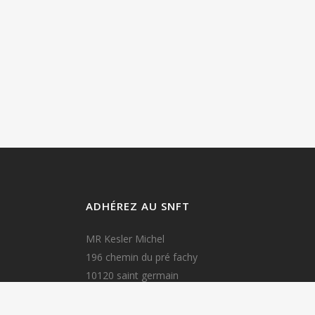
ADHÉREZ AU SNFT
MR Kesler Michel
196 chemin du pré fachy
10120 saint germain
Mail : michel.kesler10@gmail.com
Tel 06 64 50 02 49