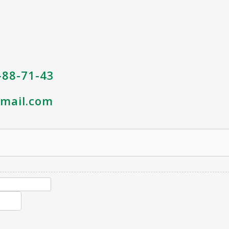
ON A GAGNE !
5-88-71-43
tmail.com