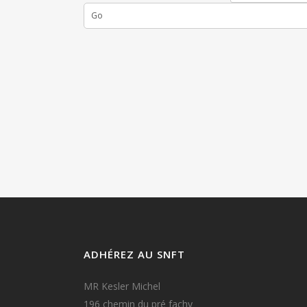
Go
ADHÉREZ AU SNFT
MR Kesler Michel
196 chemin du pré fachy